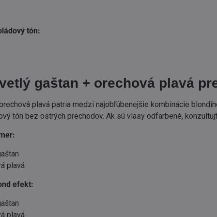
oládový tón:
vetlý gaštan + orechová plavá pr
 orechová plavá patria medzi najobľúbenejšie kombinácie blondí
ý tón bez ostrých prechodov. Ak sú vlasy odfarbené, konzultujt
mer:
gaštan
á plavá
ond efekt:
gaštan
á plavá