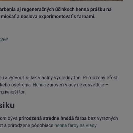
 farbenia aj regeneračných účinkoch henna prášku na
m miešať a doslova experimentovať s farbami.
026?
a vytvoriť si tak vlastný výsledný tón. Prirodzený efekt
ckého ošetrenia.
Henna
zároveň vlasy nezosvetľuje –
zívnejší tón.
siku
dkom býva
prirodzená stredne hnedá
farba
bez výrazných
ekt a prirodzene pôsobiace
henna farby na vlasy
.