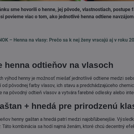
nku sme hovorili o henne, jej pôvode, vlastnostiach, postupe
 si povieme viac o tom, ako jednotlivé henna odtiene navzájo
K – Henna na vlasy: Prečo sa k nej ženy vracajú aj v roku 2
e henna odtieňov na vlasoch
h výhod henny je možnosť miešať jednotlivé odtiene medzi sebou 
í od pôvodnej farby vlasov, ich stavu a predchádzajúceho chemi
e na pôvodný odtieň vlasov a vytvára farebné odlesky alebo inten
aštan + hnedá pre prirodzenú kla
eňov henny gaštan a hnedá patrí medzi najobľúbenejšie. Výsle
. Táto kombinácia sa hodí najmä ženám, ktoré chcú decentný ef