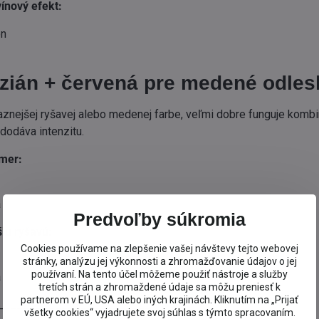
vínový efekt:
ón
izián + červená pre medené odles
aznejšej ryšavej alebo medenej farbe, veľmi dobre funguje kombin
dodáva intenzitu.
mer:
á
Predvoľby súkromia
šiu ryšavú:
Cookies používame na zlepšenie vašej návštevy tejto webovej
stránky, analýzu jej výkonnosti a zhromažďovanie údajov o jej
používaní. Na tento účel môžeme použiť nástroje a služby
á
tretích strán a zhromaždené údaje sa môžu preniesť k
partnerom v EÚ, USA alebo iných krajinách. Kliknutím na „Prijať
________________________
všetky cookies“ vyjadrujete svoj súhlas s týmto spracovaním.