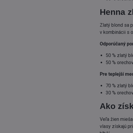
Henna zl
Zlatý blond sa 
v kombinácii s 
Odporúčaný po
50 % zlatý b
50 % orechov
Pre teplejší me
70 % zlatý b
30 % orechov
Ako získ
Veľa žien mieša
vlasy získajú pr