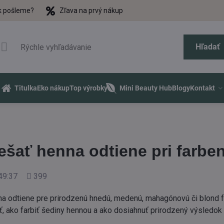
k pošleme?
Zľava na prvý nákup
Hľadať
Titulka
Eko nákup
Top výrobky
Mini Beauty Hub
Blogy
Kontakt
šať henna odtiene pri farben
Počet
49:37
399
zobrazení
a odtiene pre prirodzenú hnedú, medenú, mahagónovú či blond fa
, ako farbiť šediny hennou a ako dosiahnuť prirodzený výsledok