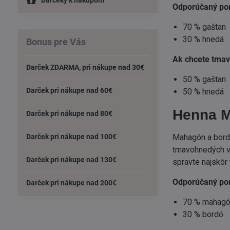
Darčeky k nákupom
Odporúčaný po
70 % gaštan
30 % hnedá
Bonus pre Vás
Ak chcete tmav
Darček ZDARMA, pri nákupe nad 30€
50 % gaštan
Darček pri nákupe nad 60€
50 % hnedá
Henna M
Darček pri nákupe nad 80€
Mahagón a bord
Darček pri nákupe nad 100€
tmavohnedých vl
Darček pri nákupe nad 130€
spravte najskôr
Odporúčaný po
Darček pri nákupe nad 200€
70 % mahag
30 % bordó