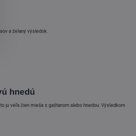
asov a želaný výsledok.
avú hnedú
reto ju veľa žien mieša s gaštanom alebo hnedou. Výsledkom