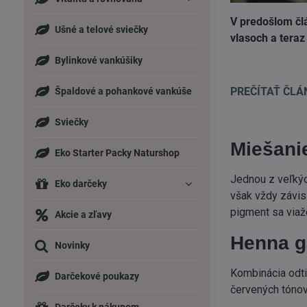
V predošlom člá
Ušné a telové sviečky
vlasoch a teraz
Bylinkové vankúšiky
PREČÍTAŤ ČLÁNO
Špaldové a pohankové vankúše
Sviečky
Miešani
Eko Starter Packy Naturshop
Jednou z veľkýc
Eko darčeky
však vždy závis
pigment sa viaž
Akcie a zľavy
Henna g
Novinky
Kombinácia odti
Darčekové poukazy
červených tónov