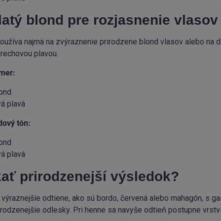
atý blond pre rozjasnenie vlasov
používa najmä na zvýraznenie prirodzene blond vlasov alebo na 
orechovou plavou.
mer:
lond
á plavá
dový tón:
lond
á plavá
ať prirodzenejší výsledok?
 výraznejšie odtiene, ako sú bordo, červená alebo mahagón, s g
irodzenejšie odlesky. Pri henne sa navyše odtieň postupne vrství,