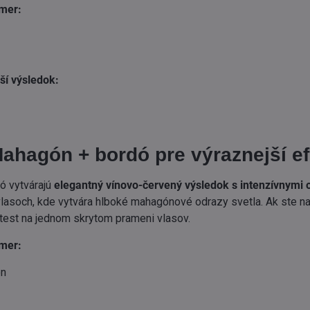
mer:
ší výsledok:
ahagón + bordó pre výraznejší ef
ó vytvárajú
elegantný vínovo-červený výsledok s intenzívnymi
asoch, kde vytvára hlboké mahagónové odrazy svetla. Ak ste na s
 test na jednom skrytom prameni vlasov.
mer:
ón