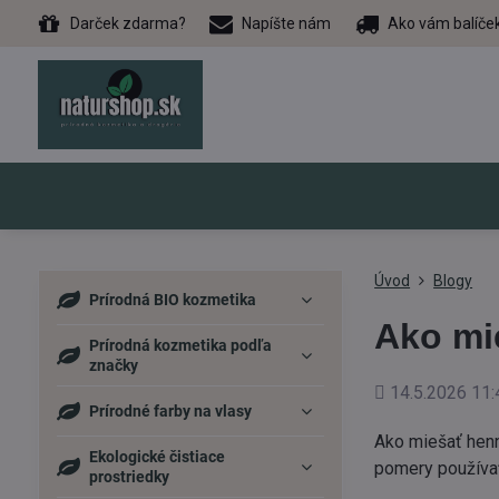
Darček zdarma?
Napíšte nám
Ako vám balíče
Úvod
Blogy
Prírodná BIO kozmetika
Ako mie
Prírodná kozmetika podľa
značky
Pridané
14.5.2026 11:
Prírodné farby na vlasy
Ako miešať henn
Ekologické čistiace
pomery používať
prostriedky