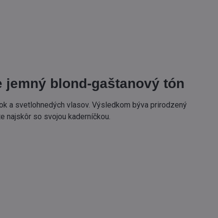
e jemný blond-gaštanový tón
nok a svetlohnedých vlasov. Výsledkom býva prirodzený
e najskôr so svojou kaderníčkou.