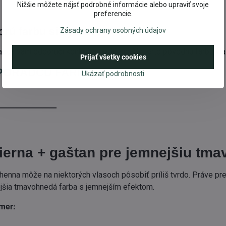
Nižšie môžete nájsť podrobné informácie alebo upraviť svoje
preferencie.
orú farbu si vybrať?
Zásady ochrany osobných údajov
radca vám odporučí konkrétne odtiene. Vyberte pôvodnú farbu vl
Prijať všetky cookies
PORADCU FARIEB
Ukázať podrobnosti
_________________
ierna + gaštan pre jemnejšiu tm
henna môže na niektorých vlasoch pôsobiť príliš tvrdo. Práve p
jšia tmavohnedá farba s jemnejším efektom.
mer: