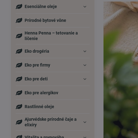
Esenciálne oleje
Prírodné bytové vône
Henna Penna – tetovanie a
líčenie
Eko drogéria
Eko pre firmy
Eko pre deti
Eko pre alergikov
Rastlinné oleje
Ajurvédske prírodné čaje a
elixíry
Vitalita a rovnováha