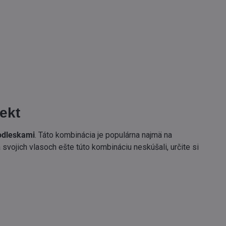
ekt
 odleskami
. Táto kombinácia je populárna najmä na
vojich vlasoch ešte túto kombináciu neskúšali, určite si