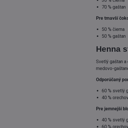
30 % čierna
70 % gaštan
Pre tmavší čok
50 % čierna
50 % gaštan
Henna s
Svetlý gaštan a
medovo-gaštanov
Odporúčaný po
60 % svetlý 
40 % orechov
Pre jemnejší bl
40 % svetlý 
60 % orechov