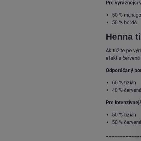
Pre výraznejší 
50 % mahag
50 % bordó
Henna t
Ak túžite po výr
efekt a červená 
Odporúčaný po
60 % tizián
40 % červen
Pre intenzívnej
50 % tizián
50 % červen
____________