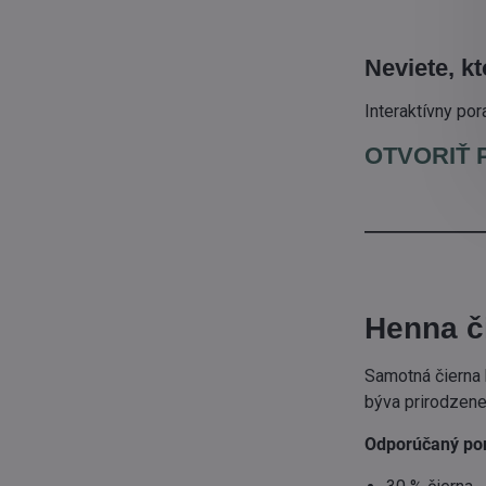
Neviete, kt
Interaktívny po
OTVORIŤ 
_______________
Henna č
Samotná čierna 
býva prirodzene
Odporúčaný po