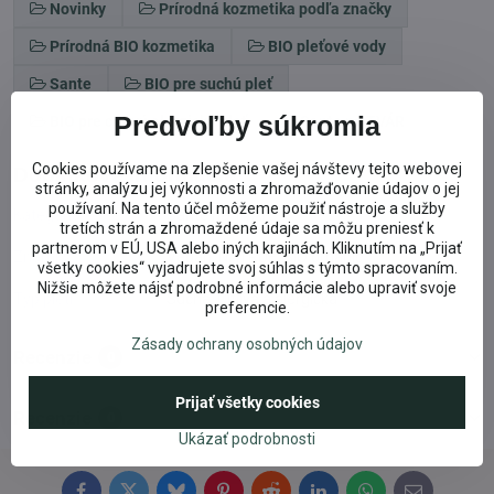
Novinky
Prírodná kozmetika podľa značky
Prírodná BIO kozmetika
BIO pleťové vody
Sante
BIO pre suchú pleť
Predvoľby súkromia
BIO pre citlivú alergickú pleť
Sante na TVÁR
Cookies používame na zlepšenie vašej návštevy tejto webovej
Doplnkové informácie
stránky, analýzu jej výkonnosti a zhromažďovanie údajov o jej
používaní. Na tento účel môžeme použiť nástroje a služby
Kategória:
Sante na TVÁR
tretích strán a zhromaždené údaje sa môžu preniesť k
partnerom v EÚ, USA alebo iných krajinách. Kliknutím na „Prijať
Známky:
Vegan, NATRUE, BIO organic
všetky cookies“ vyjadrujete svoj súhlas s týmto spracovaním.
Nižšie môžete nájsť podrobné informácie alebo upraviť svoje
Typ pleti:
Suchá, Citlivá a alergická
preferencie.
Zásady ochrany osobných údajov
Recenzie
0
Prijať všetky cookies
Recenzie
0
Ukázať podrobnosti