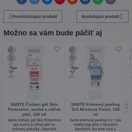
Facebook
Twitter
Bluesky
Pinterest
Reddit
LinkedIn
WhatsApp
E-
mail
Predchádzajúci produkt
Nasledujúci produkt
Možno sa vám bude páčiť aj
SANTE Čistiaci gél Skin
SANTE Krémový peeling
Protection, suchá a citlivá
3v1 Moisture Fresh, 100
pleť, 100 ml
ml
Sante čistiaci gél Skin Protection
Sante krémový peeling 3 v 1 pre
pre suchú a citlivú pleť na
všetky typy pleti s lávovými
ochranu pokožky. Okamžite
kameňmi, bio aloe vera a