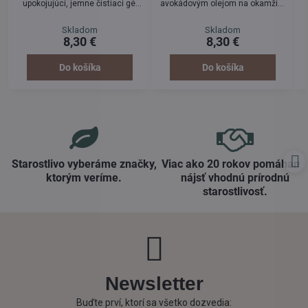
upokojujúci, jemne čistiaci gél
avokádovým olejom na okamžité
udržiava kožnú flóru v
rozjasnenie a vyčistenie pokožky
rovnováhe. Pre efekt
do hĺbky pórov. Odstraňuje
Skladom
Skladom
dlhotrvajúco jemnej a dobre
suché kožné bunky. Jemný
8,30 €
8,30 €
upravenej pleti. Produkt s
peelingový efekt upravenej a
probiotikami, organickým olejom
sviežej pleti bez vysúšania.
inca inchi a olejom z
Peeling zjemňuje pleť, ktorej
Do košíka
Do košíka
hroznových jadierok je vhodný
dodá dlhotrvajúcu pružnosť.
na ošetrenie suchej a citlivej
pleti.
Starostlivo vyberáme značky,
Viac ako 20 rokov pomáham
ktorým veríme​.
nájsť vhodnú prírodnú
starostlivosť​.
Newsletter
Buďte prví, ktorí sa všetko dozvedia: