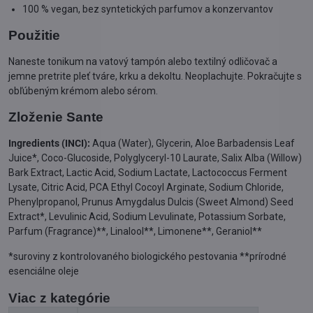
100 % vegan, bez syntetických parfumov a konzervantov
Použitie
Naneste tonikum na vatový tampón alebo textilný odličovač a
jemne pretrite pleť tváre, krku a dekoltu. Neoplachujte. Pokračujte s
obľúbeným krémom alebo sérom.
Zloženie Sante
Ingredients (INCI):
Aqua (Water), Glycerin, Aloe Barbadensis Leaf
Juice*, Coco-Glucoside, Polyglyceryl-10 Laurate, Salix Alba (Willow)
Bark Extract, Lactic Acid, Sodium Lactate, Lactococcus Ferment
Lysate, Citric Acid, PCA Ethyl Cocoyl Arginate, Sodium Chloride,
Phenylpropanol, Prunus Amygdalus Dulcis (Sweet Almond) Seed
Extract*, Levulinic Acid, Sodium Levulinate, Potassium Sorbate,
Parfum (Fragrance)**, Linalool**, Limonene**, Geraniol**
*suroviny z kontrolovaného biologického pestovania **prírodné
esenciálne oleje
Viac z kategórie