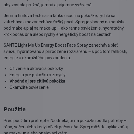
aby zostala pružná, jemná a príjemne vyživená.
Jemná hmlová textúra sa ľahko usadí na pokožke, rýchlo sa
vstrebáva a nezanecháva ťažký pocit. Sprej je vhodný na použitie
pod make-up aj na make-up – ako ranné osvieženie, hydratačný
krok počas dňa alebo rýchly energetický boost na cestách.
SANTE Light Me Up Energy Boost Face Spray zanecháva pleť
sviežu, hydratovanú a prirodzene rozžiarenú – s pocitom ľahkosti,
energie a okamžitého povzbudenia.
Oživenie a aktivácia pokožky
Energia pre pokožku a zmysly
Vhodné aj pre citlivú pokožku
Okamžité osvieženie
Použitie
Pred použitím pretrepte. Nastriekajte na pokožku podľa potreby –
ráno, večer alebo kedykoľvek počas dňa. Sprej môžete aplikovať aj
na make-up alebo opaľovací krém.