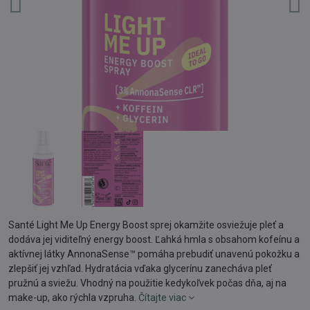
Santé Light Me Up Energy Boost sprej okamžite osviežuje pleť a
dodáva jej viditeľný energy boost. Ľahká hmla s obsahom kofeínu a
aktívnej látky AnnonaSense™ pomáha prebudiť unavenú pokožku a
zlepšiť jej vzhľad. Hydratácia vďaka glycerínu zanecháva pleť
pružnú a sviežu. Vhodný na použitie kedykoľvek počas dňa, aj na
make-up, ako rýchla vzpruha.
Čítajte viac