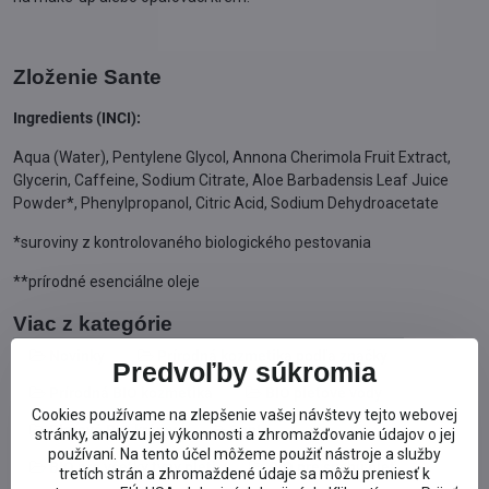
Zloženie Sante
Ingredients (INCI):
Aqua (Water), Pentylene Glycol, Annona Cherimola Fruit Extract,
Glycerin, Caffeine, Sodium Citrate, Aloe Barbadensis Leaf Juice
Powder*, Phenylpropanol, Citric Acid, Sodium Dehydroacetate
*suroviny z kontrolovaného biologického pestovania
**prírodné esenciálne oleje
Viac z kategórie
Novinky
Prírodná kozmetika podľa značky
Predvoľby súkromia
Prírodná BIO kozmetika
BIO pleťové vody
Cookies používame na zlepšenie vašej návštevy tejto webovej
Pleťové BIO krémy
Sante
stránky, analýzu jej výkonnosti a zhromažďovanie údajov o jej
používaní. Na tento účel môžeme použiť nástroje a služby
BIO pre všetky typy pleti
BIO pre suchú pleť
tretích strán a zhromaždené údaje sa môžu preniesť k