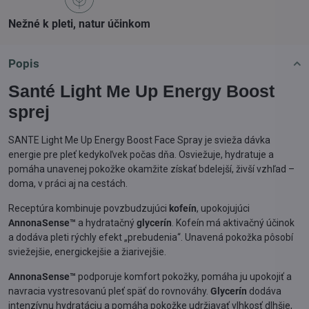
Nežné k pleti, natur účinkom
Popis
Santé Light Me Up Energy Boost
sprej
SANTE Light Me Up Energy Boost Face Spray je svieža dávka
energie pre pleť kedykoľvek počas dňa. Osviežuje, hydratuje a
pomáha unavenej pokožke okamžite získať bdelejší, živší vzhľad –
doma, v práci aj na cestách.
Receptúra kombinuje povzbudzujúci
kofeín
, upokojujúci
AnnonaSense™
a hydratačný
glycerín
. Kofeín má aktivačný účinok
a dodáva pleti rýchly efekt „prebudenia“. Unavená pokožka pôsobí
sviežejšie, energickejšie a žiarivejšie.
AnnonaSense™
podporuje komfort pokožky, pomáha ju upokojiť a
navracia vystresovanú pleť späť do rovnováhy.
Glycerín
dodáva
intenzívnu hydratáciu a pomáha pokožke udržiavať vlhkosť dlhšie,