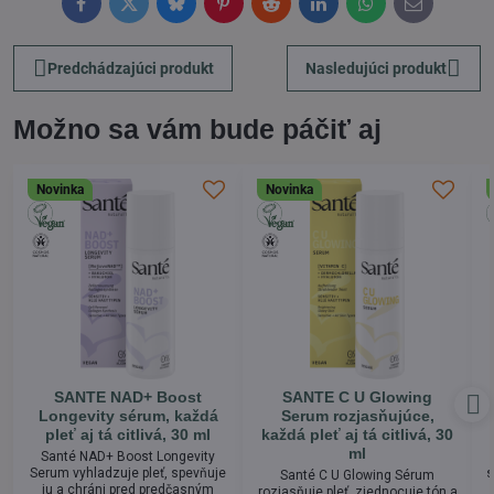
Facebook
Twitter
Bluesky
Pinterest
Reddit
LinkedIn
WhatsApp
E-
mail
Predchádzajúci produkt
Nasledujúci produkt
Možno sa vám bude páčiť aj
Novinka
Novinka
SANTE NAD+ Boost
SANTE C U Glowing
Longevity sérum, každá
Serum rozjasňujúce,
pleť aj tá citlivá, 30 ml
každá pleť aj tá citlivá, 30
ml
Santé NAD+ Boost Longevity
Serum vyhladzuje pleť, spevňuje
s
Santé C U Glowing Sérum
ju a chráni pred predčasným
rozjasňuje pleť, zjednocuje tón a