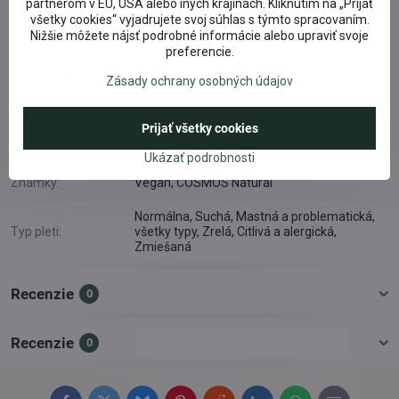
partnerom v EÚ, USA alebo iných krajinách. Kliknutím na „Prijať
BIO pre mastnú problematickú pleť
všetky cookies“ vyjadrujete svoj súhlas s týmto spracovaním.
Nižšie môžete nájsť podrobné informácie alebo upraviť svoje
BIO pre zmiešanú pleť
BIO pre citlivú alergickú pleť
preferencie.
BIO pre zrelú pleť a vrásky
Ďalšie kategórie
Zásady ochrany osobných údajov
Doplnkové informácie
Prijať všetky cookies
Kategória:
Sante na TVÁR
Ukázať podrobnosti
Známky:
Vegan, COSMOS Natural
Normálna, Suchá, Mastná a problematická,
Typ pleti:
všetky typy, Zrelá, Citlivá a alergická,
Zmiešaná
Recenzie
0
Recenzie
0