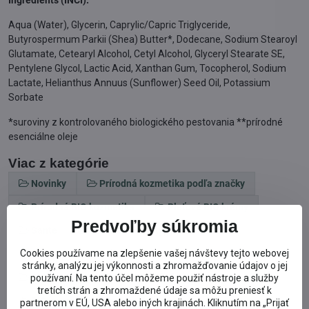
Ingredients (INCI):
Aqua (Water), Glycerin, Caprylic/Capric Triglyceride,
Butyrospermum Parkii (Shea) Butter*, Dodecane, Sodium Stearoyl
Glutamate, Cetearyl Alcohol, Cetyl Alcohol, Glyceryl Stearate SE,
Pentylene Glycol, Lactic Acid, Xanthan Gum, Tocopherol, Sodium
Lactate, Helianthus Annuus (Sunflower) Seed Oil, Potassium
Sorbate
*suroviny z kontrolovaného biologického pestovania **prírodné
esenciálne oleje
Viac z kategórie
Novinky
Prírodná kozmetika podľa značky
Prírodná BIO kozmetika
Pleťové BIO krémy
Predvoľby súkromia
Sante
BIO pre všetky typy pleti
Cookies používame na zlepšenie vašej návštevy tejto webovej
BIO pre suchú pleť
stránky, analýzu jej výkonnosti a zhromažďovanie údajov o jej
BIO pre mastnú problematickú pleť
používaní. Na tento účel môžeme použiť nástroje a služby
tretích strán a zhromaždené údaje sa môžu preniesť k
BIO pre citlivú alergickú pleť
partnerom v EÚ, USA alebo iných krajinách. Kliknutím na „Prijať