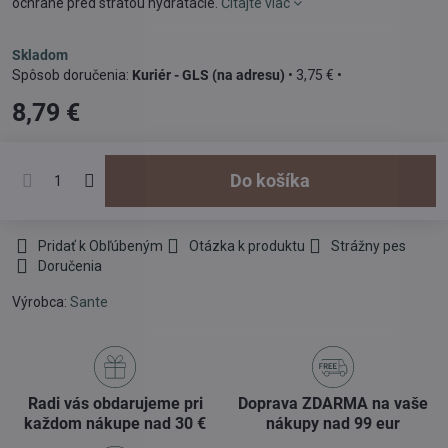
ochrane pred stratou hydratácie.
Čítajte viac
Skladom
Kuriér - GLS (na adresu)
•
3,75 €
•
8,79 €
Do košíka
Pridať k Obľúbeným
Otázka k produktu
Strážny pes
Doručenia
Výrobca:
Sante
Radi vás obdarujeme pri
Doprava ZDARMA na vaše
každom nákupe nad 30 €
nákupy nad 99 eur