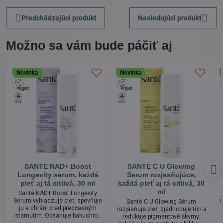
Predchádzajúci produkt
Nasledujúci produkt
Možno sa vám bude páčiť aj
Novinka
Novinka
SANTE NAD+ Boost
SANTE C U Glowing
Longevity sérum, každá
Serum rozjasňujúce,
pleť aj tá citlivá, 30 ml
každá pleť aj tá citlivá, 30
ml
Santé NAD+ Boost Longevity
Serum vyhladzuje pleť, spevňuje
s
Santé C U Glowing Sérum
ju a chráni pred predčasným
rozjasňuje pleť, zjednocuje tón a
starnutím. Obsahuje bakuchiol,
redukuje pigmentové škvrny.
RejuveNAD™ a Kalipran pre