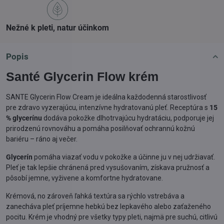
Nežné k pleti, natur účinkom
Popis
Santé Glycerin Flow krém
SANTE Glycerin Flow Cream je ideálna každodenná starostlivosť
pre zdravo vyzerajúcu, intenzívne hydratovanú pleť. Receptúra s
15
% glycerínu
dodáva pokožke dlhotrvajúcu hydratáciu, podporuje jej
prirodzenú rovnováhu a pomáha posilňovať ochrannú kožnú
bariéru – ráno aj večer.
Glycerín
pomáha viazať vodu v pokožke a účinne ju v nej udržiavať.
Pleť je tak lepšie chránená pred vysušovaním, získava pružnosť a
pôsobí jemne, vyživene a komfortne hydratovane.
Krémová, no zároveň ľahká textúra sa rýchlo vstrebáva a
zanecháva pleť príjemne hebkú bez lepkavého alebo zaťaženého
pocitu. Krém je vhodný pre všetky typy pleti, najmä pre suchú, citlivú