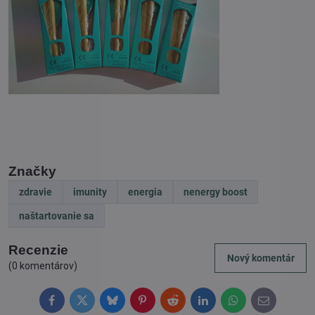
Značky
zdravie
imunity
energia
nenergy boost
naštartovanie sa
Recenzie
Nový komentár
(0 komentárov)
Facebook
Twitter
Bluesky
Pinterest
Reddit
LinkedIn
WhatsApp
E-
mail