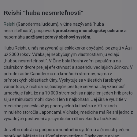
Reishi "huba nesmrteľnosti"
Reishi
(Ganoderma lucidum), v Číne nazývaná "huba
nesmrteľnosti", prispieva
k prirodzenej imunologickej ochrane
a
napomáha
udržiavať zdravý obehový systém.
Hubu Reishi, u nás nazývanú aj lesklokorka obyčajná, poznajú v Ázii
už 2000 rokov. Vďaka jej neobyčajným vlastnostiam ju volajú
„hubou nesmrteľnosti". V Číne bola Reishi veľmi populárna na
cisárskom dvore pre jej efektívnosť a absenciu vedľajších účinkov. V
prírode rastie Ganoderma na kmeňoch stromov, najmä v
prímorských oblastiach Číny. Vyskytuje sa v šiestich farebných
variantoch, z nich sa najčastejšie pestuje červená. Jej vzácnosť
umocňuje fakt, že na 10 000 stromoch sa nájde len jeden hríb preto
si ju v minulosti mohli dovoliť len tí najbohatší. Jej širšie využitie v
medicíne priniesla až jej priemyselná kultivácia v 70. rokoch
minulého storočia Japoncami. V čínskej medicíne má Reishi jedno z
výsadných postavení a je symbolom dlhovekosti a božskosti.
Je veľmi dobrá na podporu imunitného systému a činnosti pečene
napríklad. Môžete ju užívať aj preventívne. Dávkovanie a viac