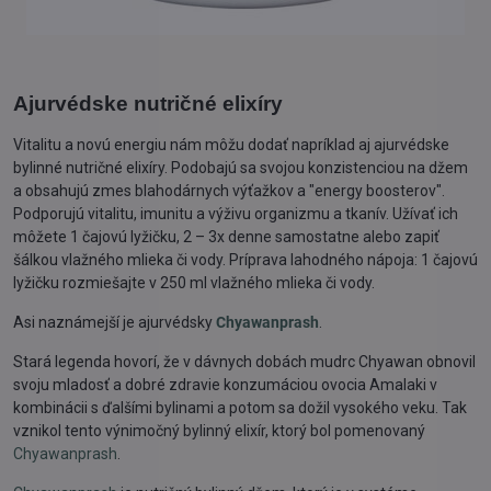
Ajurvédske nutričné elixíry
Vitalitu a novú energiu nám môžu dodať napríklad aj ajurvédske
bylinné nutričné elixíry. Podobajú sa svojou konzistenciou na džem
a obsahujú zmes blahodárnych výťažkov a "energy boosterov".
Podporujú vitalitu, imunitu a výživu organizmu a tkanív. Užívať ich
môžete 1 čajovú lyžičku, 2 – 3x denne samostatne alebo zapiť
šálkou vlažného mlieka či vody. Príprava lahodného nápoja: 1 čajovú
lyžičku rozmiešajte v 250 ml vlažného mlieka či vody.
Asi naznámejší je ajurvédsky
Chyawanprash
.
Stará legenda hovorí, že v dávnych dobách mudrc Chyawan obnovil
svoju mladosť a dobré zdravie konzumáciou ovocia Amalaki v
kombinácii s ďalšími bylinami a potom sa dožil vysokého veku. Tak
vznikol tento výnimočný bylinný elixír, ktorý bol pomenovaný
Chyawanprash
.