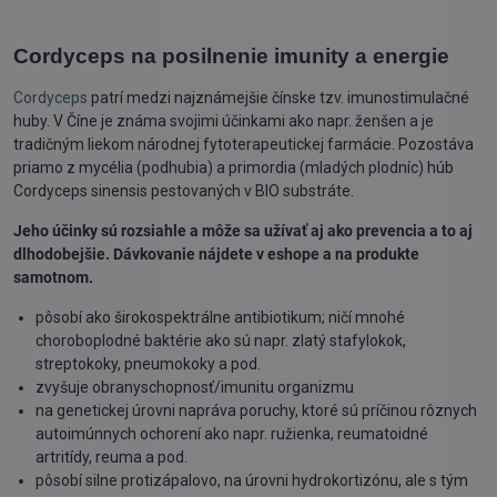
Cordyceps na posilnenie imunity a energie
Cordyceps
patrí medzi najznámejšie čínske tzv. imunostimulačné
huby. V Číne je známa svojimi účinkami ako napr. ženšen a je
tradičným liekom národnej fytoterapeutickej farmácie. Pozostáva
priamo z mycélia (podhubia) a primordia (mladých plodníc) húb
Cordyceps sinensis pestovaných v BIO substráte.
Jeho účinky sú rozsiahle a môže sa užívať aj ako prevencia a to aj
dlhodobejšie. Dávkovanie nájdete v eshope a na produkte
samotnom.
pôsobí ako širokospektrálne antibiotikum; ničí mnohé
choroboplodné baktérie ako sú napr. zlatý stafylokok,
streptokoky, pneumokoky a pod.
zvyšuje obranyschopnosť/imunitu organizmu
na genetickej úrovni napráva poruchy, ktoré sú príčinou rôznych
autoimúnnych ochorení ako napr. ružienka, reumatoidné
artritídy, reuma a pod.
pôsobí silne protizápalovo, na úrovni hydrokortizónu, ale s tým