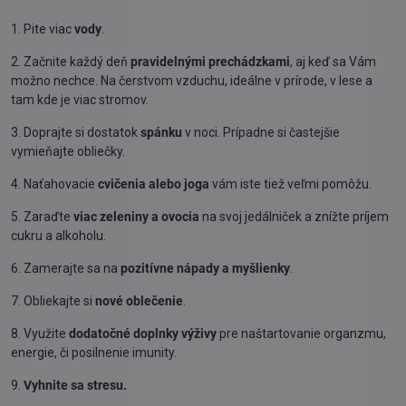
1. Pite viac
vody
.
2. Začnite každý deň
pravidelnými prechádzkami
, aj keď sa Vám
možno nechce. Na čerstvom vzduchu, ideálne v prírode, v lese a
tam kde je viac stromov.
3. Doprajte si dostatok
spánku
v noci. Prípadne si častejšie
vymieňajte obliečky.
4. Naťahovacie
cvičenia alebo joga
vám iste tiež veľmi pomôžu.
5. Zaraďte
viac zeleniny a ovocia
na svoj jedálniček a znížte príjem
cukru a alkoholu.
6. Zamerajte sa na
pozitívne nápady a myšlienky
.
7. Obliekajte si
nové oblečenie
.
8. Využite
dodatočné doplnky výživy
pre naštartovanie organzmu,
energie, či posilnenie imunity.
9.
Vyhnite sa stresu.