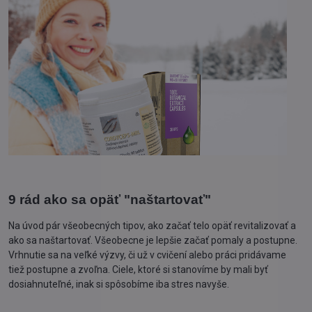
9 rád ako sa opäť "naštartovať"
Na úvod pár všeobecných tipov, ako začať telo opäť revitalizovať a
ako sa naštartovať. Všeobecne je lepšie začať pomaly a postupne.
Vrhnutie sa na veľké výzvy, či už v cvičení alebo práci pridávame
tiež postupne a zvoľna. Ciele, ktoré si stanovíme by mali byť
dosiahnuteľné, inak si spôsobíme iba stres navyše.