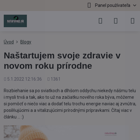
Panel používateľa
Úvod
Blogy
Naštartujem svoje zdravie v
novom roku prírodne
Pridané
Počet
5.1.2022 12:16:36
1361
zobrazení
Rozbiehanie sa po sviatkoch a dlhšom oddychu niekedy nášmu telu
i mysli trvá a tak, ako to už na začiatku nového roka býva, môžeme
si pomôcť o niečo viac a dodať telu trochu energie naviac aj zvnútra,
posilňujúcimi a a vitalizujúcimi prírodnými prípravkami. Čítaj viac v
článku ... :)