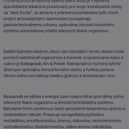
Chyawanprash
je nutričný bylinný džem, ktorý je v systéme
ajurvédskeho lekárstva považovaný pre svoje revitalizačné účinky
za "elixír života". Je zložený z jedinečnej kombinácie bylín, ktoré
svojimi antioxidačnými vlastnosťami prospievajú
gastrointestinálnemu zdraviu, optimálnej činnosti imunitného
systému a komplexnej vitalite telesných tkanív organizmu.
Ďalším bylinným elixírom, ktorý nám obzvlášť v tomto období môže
pomôcť naštartovať organizmus a trávenie, či spracovanie tukov a
cukrov je
Raktaprash, Krv & Pečeň
.
Raktaprash je nutričný bylinný
džem pre optimálnu činnosť krvného obehu a funkciu pečene.
Okrem iného normalizuje hladinu glukózy a cholesterolu v krvi.
Rasaprash na výživu a energiu
zase naapomáha optimálnej výžive
telesných tkanív organizmu a činnosti lymfatického systému.
Narušenie tohto systému je často spôsobené nesprávnou výživou a
nedostatkom tekutín. Prejavuje sa napríklad psychickou
nestabilitou, precitlivenosťou, únavou, slabosťou, nechutenstvom,
vychudnutosťou, chudokrvnosťou, slabou krvnou cirkuláciou,