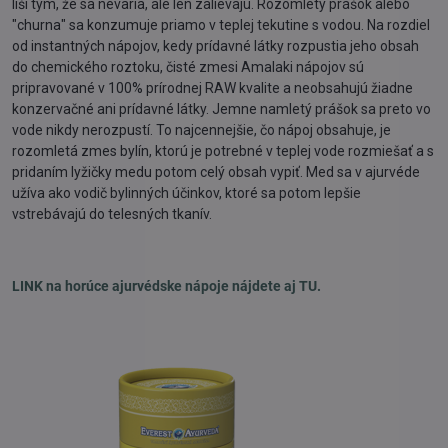
líši tým, že sa nevaria, ale len zalievajú. Rozomletý prášok alebo
"churna" sa konzumuje priamo v teplej tekutine s vodou. Na rozdiel
od instantných nápojov, kedy prídavné látky rozpustia jeho obsah
do chemického roztoku, čisté zmesi Amalaki nápojov sú
pripravované v 100% prírodnej RAW kvalite a neobsahujú žiadne
konzervačné ani prídavné látky. Jemne namletý prášok sa preto vo
vode nikdy nerozpustí. To najcennejšie, čo nápoj obsahuje, je
rozomletá zmes bylín, ktorú je potrebné v teplej vode rozmiešať a s
pridaním lyžičky medu potom celý obsah vypiť. Med sa v ajurvéde
užíva ako vodič bylinných účinkov, ktoré sa potom lepšie
vstrebávajú do telesných tkanív.
LINK na horúce ajurvédske nápoje nájdete aj TU.