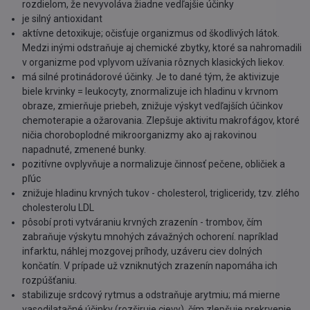
rozdielom, že nevyvoláva žiadne vedľajšie účinky
je silný antioxidant
aktívne detoxikuje; očisťuje organizmus od škodlivých látok.
Medzi inými odstraňuje aj chemické zbytky, ktoré sa nahromadili
v organizme pod vplyvom užívania rôznych klasických liekov.
má silné protinádorové účinky. Je to dané tým, že aktivizuje
biele krvinky = leukocyty, znormalizuje ich hladinu v krvnom
obraze, zmierňuje priebeh, znižuje výskyt vedľajších účinkov
chemoterapie a ožarovania. Zlepšuje aktivitu makrofágov, ktoré
ničia choroboplodné mikroorganizmy ako aj rakovinou
napadnuté, zmenené bunky.
pozitívne ovplyvňuje a normalizuje činnosť pečene, obličiek a
pľúc
znižuje hladinu krvných tukov - cholesterol, trigliceridy, tzv. zlého
cholesterolu LDL
pôsobí proti vytváraniu krvných zrazenín - trombov, čím
zabraňuje výskytu mnohých závažných ochorení. napríklad
infarktu, náhlej mozgovej príhody, uzáveru ciev dolných
končatín. V prípade už vzniknutých zrazenín napomáha ich
rozpúšťaniu.
stabilizuje srdcový rytmus a odstraňuje arytmiu; má mierne
vasodilatačné účinky (rozširuje cievy), čím zlepšuje prekrvenie