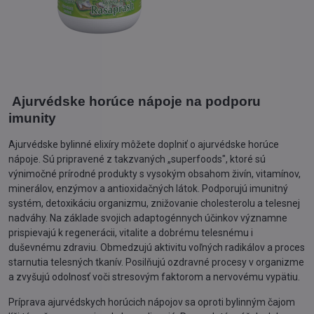
Ajurvédske horúce nápoje na podporu
imunity
Ajurvédske bylinné elixíry môžete doplniť o ajurvédske horúce
nápoje. Sú pripravené z takzvaných „superfoods", ktoré sú
výnimočné prírodné produkty s vysokým obsahom živín, vitamínov,
minerálov, enzýmov a antioxidačných látok. Podporujú imunitný
systém, detoxikáciu organizmu, znižovanie cholesterolu a telesnej
nadváhy. Na základe svojich adaptogénnych účinkov významne
prispievajú k regenerácii, vitalite a dobrému telesnému i
duševnému zdraviu. Obmedzujú aktivitu voľných radikálov a proces
starnutia telesných tkanív. Posilňujú ozdravné procesy v organizme
a zvyšujú odolnosť voči stresovým faktorom a nervovému vypätiu.
Príprava ajurvédskych horúcich nápojov sa oproti bylinným čajom