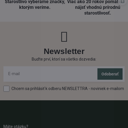
Starostlivo vyberáme značky,
Viac ako 20 rokov pomáham
ktorým veríme​.
nájsť vhodnú prírodnú
starostlivosť​.
Newsletter
Buďte prví, ktorí sa všetko dozvedia:
Odoberať
Chcem sa prihlásiť k odberu NEWSLETTRA - noviniek e-mailom
Máte otázku?