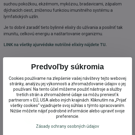
suchou pokožkou, ekzémom, mykózou, bradavicami, zápalom
dýchacích ciest, zníženou funkciou imunitného systému a
lymfatických uzlín.
Je to dobré zaradiť tieto bylinné elixíry do užívania a posilniť tak
imunitu, celkovú energiu a naštartovanie organizmu.
LINK na všetky ajurvédske nutričné elixíry nájdete TU.
Predvoľby súkromia
Cookies používame na zlepšenie vašej návštevy tejto webovej
stránky, analýzu jej výkonnosti a zhromažďovanie údajov o jej
používaní. Na tento účel môžeme použiť nástroje a služby
tretích strán a zhromaždené údaje sa môžu preniesť k
partnerom v EÚ, USA alebo iných krajinách. Kliknutím na „Prijať
všetky cookies“ vyjadrujete svoj súhlas s týmto spracovaním.
Nižšie môžete nájsť podrobné informácie alebo upraviť svoje
preferencie.
Zásady ochrany osobných údajov