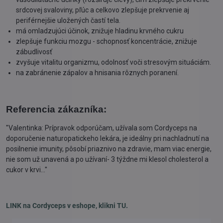
srdcovej svaloviny, pľúc a celkovo zlepšuje prekrvenie aj
periférnejšie uložených častí tela.
má omladzujúci účinok, znižuje hladinu krvného cukru
zlepšuje funkciu mozgu - schopnosť koncentrácie, znižuje
zábudlivosť
zvyšuje vitalitu organizmu, odolnosť voči stresovým situáciám.
na zabránenie zápalov a hnisania rôznych poranení.
Referencia zákazníka:
"Valentinka: Prípravok odporúčam, užívala som Cordyceps na
doporučenie naturopatickeho lekára, je ideálny pri nachladnutí na
posilnenie imunity, pôsobí priaznivo na zdravie, mam viac energie,
nie som už unavená a po užívaní- 3 týždne mi klesol cholesterol a
cukor v krvi..."
LINK na Cordyceps v eshope, klikni TU.